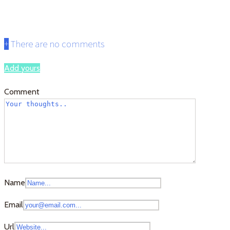
amamikiyo-0-900×675
+
There are no comments
Add yours
Comment
Name
Email
Url