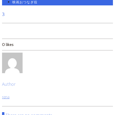
映画おつなぎ役
3
0
likes
Author
rena