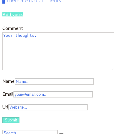
+
There are no comments
Add yours
Comment
Name
Email
Url