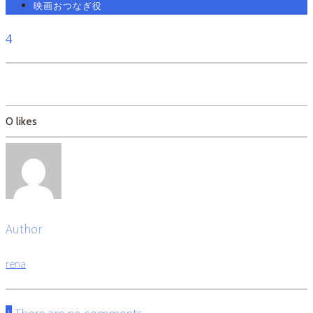
映画おつなぎ役
4
0
likes
Author
rena