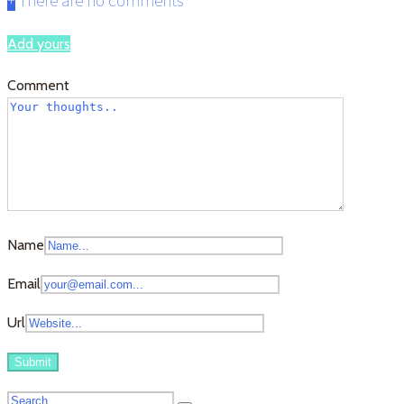
+
There are no comments
Add yours
Comment
Name
Email
Url