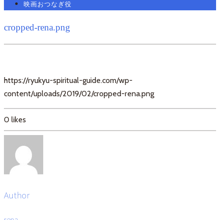
映画おつなぎ役
cropped-rena.png
https://ryukyu-spiritual-guide.com/wp-
content/uploads/2019/02/cropped-rena.png
0
likes
Author
rena