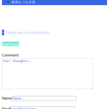
映画おつなぎ役
広島0
+
There are no comments
Add yours
Comment
Name
Email