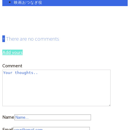
映画おつなぎ役
ie5
+
There are no comments
Add yours
Comment
Name
Email