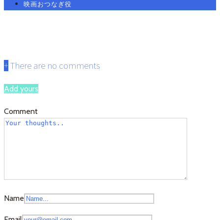
映画おつなぎ役
ryukyu-2-0jpg
+
There are no comments
Add yours
Comment
Name
Email