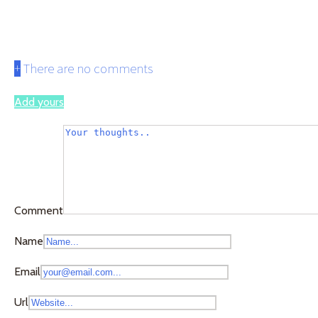
ryukyu-3-0
+
There are no comments
Add yours
Comment
Name
Email
Url