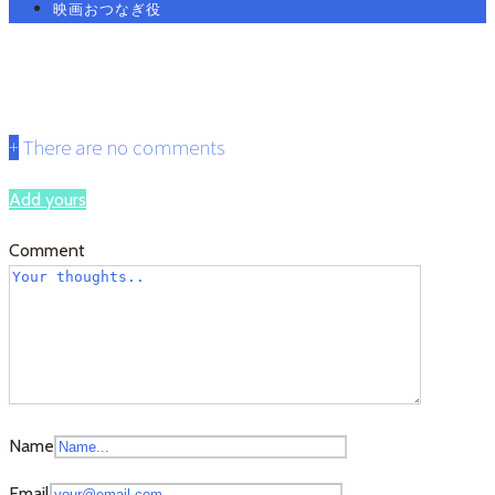
映画おつなぎ役
58d4d42441c07bb4459367607a7b
+
There are no comments
Add yours
Comment
Name
Email