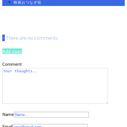
映画おつなぎ役
iwaki
+
There are no comments
Add yours
Comment
Name
Email