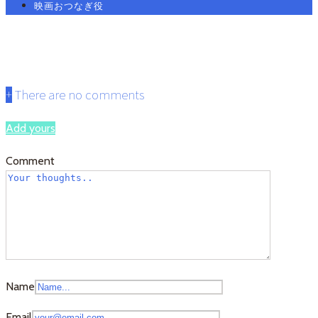
映画おつなぎ役
7.5
+
There are no comments
Add yours
Comment
Name
Email