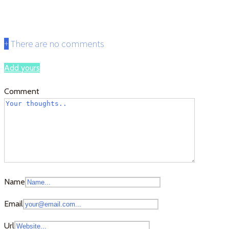
古宇利島の神話1
+
There are no comments
Add yours
Comment
Name
Email
Url