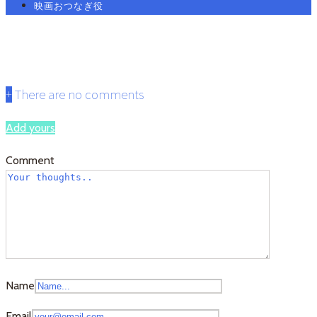
映画おつなぎ役
8.0
+
There are no comments
Add yours
Comment
Name
Email