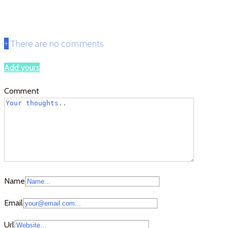
81497a9e78d318a646931ec18bb7
+
There are no comments
Add yours
Comment
Name
Email
Url