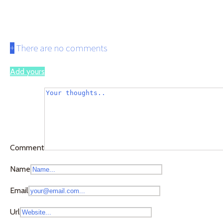
miyajima0
+
There are no comments
Add yours
Comment
Name
Email
Url