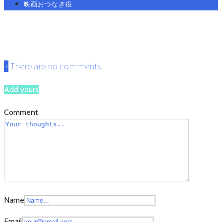
映画おつなぎ役
9.0
+
There are no comments
Add yours
Comment
Name
Email