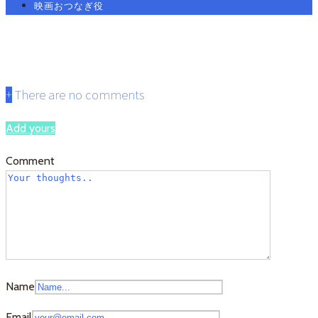
映画おつなぎ役
prayer20
+
There are no comments
Add yours
Comment
Name
Email