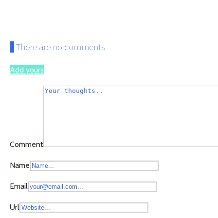
prayer37
+
There are no comments
Add yours
Comment
Name
Email
Url