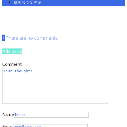
映画おつなぎ役
1.0
+
There are no comments
Add yours
Comment
Name
Email