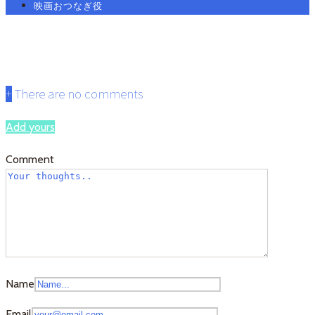
映画おつなぎ役
utaki
+
There are no comments
Add yours
Comment
Name
Email