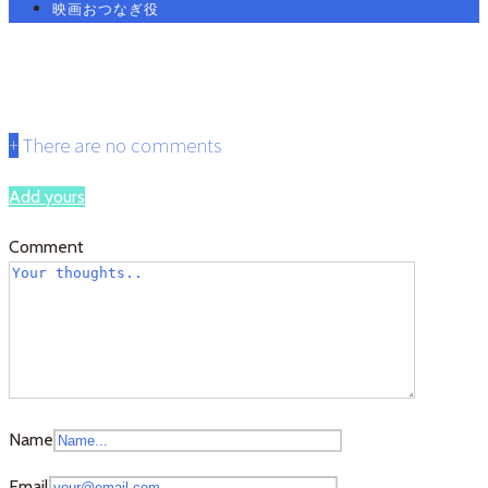
映画おつなぎ役
toya3.1
+
There are no comments
Add yours
Comment
Name
Email