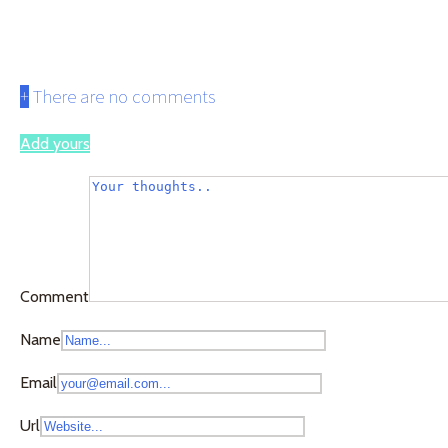
toya6のコピー
+
There are no comments
Add yours
Comment
Name
Email
Url